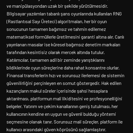
ve manipülasyondan uzak bir şekilde yürütülmesidir.
Bilgisayar yazılımları tabanlı şans oyunlarında kullanılan RNG
(Rastlantısal Sayı Üreteci) algoritmaları, her bir oyun
sonucunun tamamen bağımsız ve tahmin edilemez
matematiksel formüllerle üretilmesini garanti altına alır. Canlı
yayınlanan masalar ise küresel bağımsız denetim markaları
tarafından kesintisiz olarak mercek altında tutulur.
Katılımcılar, tamamen adil bir zeminde yarıştıklarını
bildiklerinde oyun süreçlerine daha rahat konsantre olurlar.
Finansal transferlerin hızı ve sorunsuz ilerlemesi de sistemin
güvenilirliğini perçinleyen en somut göstergedir. Hak edilen
kazançların makul süreler içerisinde şahsi hesaplara
aktarılması, platformun mali likiditesini ve profesyonelliğini
belgeler. Yatırım ve çekim kanallarının geniş tutulması, her
kullanıcının kendine en uygun ve güvenli bulduğu yöntemi
seçmesine olanak tanır. Sorunsuz mali süreçler, platform ile
kullanıcı arasındaki güven köprüsünü sağlamlaştırır.