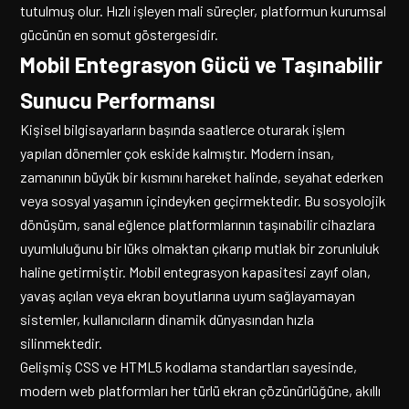
tutulmuş olur. Hızlı işleyen mali süreçler, platformun kurumsal
gücünün en somut göstergesidir.
Mobil Entegrasyon Gücü ve Taşınabilir
Sunucu Performansı
Kişisel bilgisayarların başında saatlerce oturarak işlem
yapılan dönemler çok eskide kalmıştır. Modern insan,
zamanının büyük bir kısmını hareket halinde, seyahat ederken
veya sosyal yaşamın içindeyken geçirmektedir. Bu sosyolojik
dönüşüm, sanal eğlence platformlarının taşınabilir cihazlara
uyumluluğunu bir lüks olmaktan çıkarıp mutlak bir zorunluluk
haline getirmiştir. Mobil entegrasyon kapasitesi zayıf olan,
yavaş açılan veya ekran boyutlarına uyum sağlayamayan
sistemler, kullanıcıların dinamik dünyasından hızla
silinmektedir.
Gelişmiş CSS ve HTML5 kodlama standartları sayesinde,
modern web platformları her türlü ekran çözünürlüğüne, akıllı