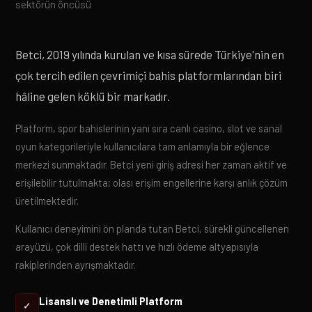
sektörün öncüsü
Betci, 2019 yılında kurulan ve kısa sürede Türkiye'nin en
çok tercih edilen çevrimiçi bahis platformlarından biri
hâline gelen köklü bir markadır.
Platform, spor bahislerinin yanı sıra canlı casino, slot ve sanal
oyun kategorileriyle kullanıcılara tam anlamıyla bir eğlence
merkezi sunmaktadır. Betci yeni giriş adresi her zaman aktif ve
erişilebilir tutulmakta; olası erişim engellerine karşı anlık çözüm
üretilmektedir.
Kullanıcı deneyimini ön planda tutan Betci, sürekli güncellenen
arayüzü, çok dilli destek hattı ve hızlı ödeme altyapısıyla
rakiplerinden ayrışmaktadır.
Lisanslı ve Denetimli Platform
✓