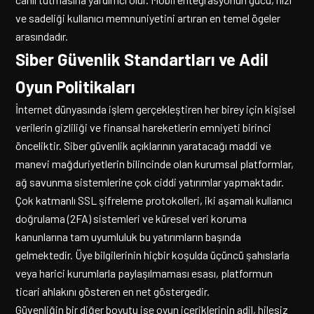
ve sadeliği kullanıcı memnuniyetini artıran en temel ögeler
arasındadır.
Siber Güvenlik Standartları ve Adil
Oyun Politikaları
İnternet dünyasında işlem gerçekleştiren her birey için kişisel
verilerin gizliliği ve finansal hareketlerin emniyeti birinci
önceliktir. Siber güvenlik açıklarının yaratacağı maddi ve
manevi mağduriyetlerin bilincinde olan kurumsal platformlar,
ağ savunma sistemlerine çok ciddi yatırımlar yapmaktadır.
Çok katmanlı SSL şifreleme protokolleri, iki aşamalı kullanıcı
doğrulama (2FA) sistemleri ve küresel veri koruma
kanunlarına tam uyumluluk bu yatırımların başında
gelmektedir. Üye bilgilerinin hiçbir koşulda üçüncü şahıslarla
veya harici kurumlarla paylaşılmaması esası, platformun
ticari ahlakını gösteren en net göstergedir.
Güvenliğin bir diğer boyutu ise oyun içeriklerinin adil, hilesiz