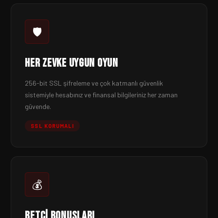
🛡️
Her Zevke Uygun Oyun
256-bit SSL şifreleme ve çok katmanlı güvenlik
sistemiyle hesabınız ve finansal bilgileriniz her zaman
güvende.
SSL KORUMALI
💰
Betci Bonusları