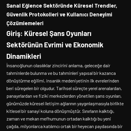
Sanal Eğlence Sektöründe Küresel Trendler,
Güvenlik Protokolleri ve Kullanıcı Deneyimi
Çözümlemeleri
Giriş: Küresel Şans Oyunları
Sektörünün Evrimi ve Ekonomik
Dinamikleri
İnsanoğlunun olasılıklar zincirini anlama, geleceğe dair
tahminlerde bulunma ve bu tahminleri yapısal bir kazanca
dönüştürme eğilimi, insanlık medeniyetinin ilk evrelerinden
beri süregelen bir olgudur. Tarihsel süreçte yerel arenalardan,
panayırlardan ve fiziki merkezlerden yönetilen şans oyunları,
günümüzde küresel iletişim ağlarının yaygınlaşmasıyla birlikte
kitlesel bir sanayi koluna dönüşmüştür. Sınırların kalktığı,
zaman ve mekan mefhumunun ortadan kalktığı bu yeni
çağda, milyonlarca katılımcı ortak bir heyecan paydasında bir