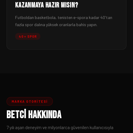
Kazanmaya Hazır mısın?
Futboldan basketbola, tenisten e-spora kadar 40'tan
fazla spor dalına yüksek oranlarla bahis yapın.
40+ SPOR
MARKA OTORITESI
Betci Hakkında
7 yılı aşan deneyim ve milyonlarca güvenilen kullanıcısıyla