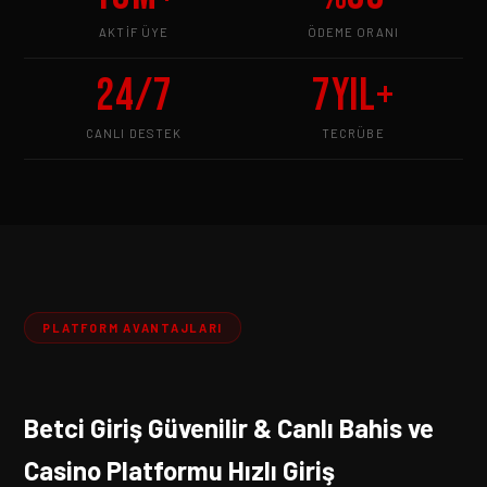
AKTIF ÜYE
ÖDEME ORANI
24/7
7yıl+
CANLI DESTEK
TECRÜBE
PLATFORM AVANTAJLARI
Betci Giriş Güvenilir & Canlı Bahis ve
Casino Platformu Hızlı Giriş