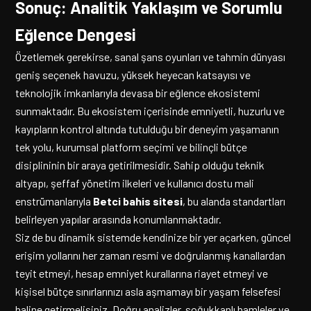
Sonuç: Analitik Yaklaşım ve Sorumlu
Eğlence Dengesi
Özetlemek gerekirse, sanal şans oyunları ve tahmin dünyası
geniş seçenek havuzu, yüksek heyecan katsayısı ve
teknolojik imkanlarıyla devasa bir eğlence ekosistemi
sunmaktadır. Bu ekosistem içerisinde emniyetli, huzurlu ve
kayıpların kontrol altında tutulduğu bir deneyim yaşamanın
tek yolu, kurumsal platform seçimi ve bilinçli bütçe
disiplininin bir araya getirilmesidir. Sahip olduğu teknik
altyapı, şeffaf yönetim ilkeleri ve kullanıcı dostu mali
enstrümanlarıyla
Betci bahis sitesi
, bu alanda standartları
belirleyen yapılar arasında konumlanmaktadır.
Siz de bu dinamik sistemde kendinize bir yer açarken, güncel
erişim yollarını her zaman resmi ve doğrulanmış kanallardan
teyit etmeyi, hesap emniyet kurallarına riayet etmeyi ve
kişisel bütçe sınırlarınızı asla aşmamayı bir yaşam felsefesi
haline getirmelisiniz. Doğru analizler, soğukkanlı hamleler ve